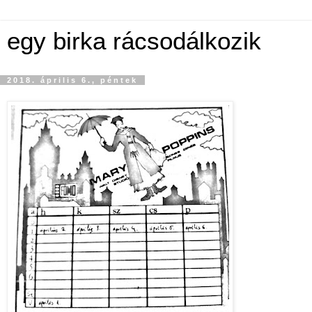
egy birka rácsodálkozik
2018. április 6., péntek