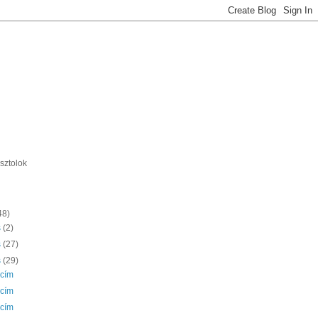
sztolok
48)
s
(2)
s
(27)
s
(29)
 cím
 cím
 cím