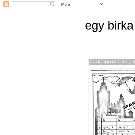
egy birka
2018. április 24., 