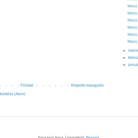
Nincs
Nincs
Nincs
Nincs
Nincs
Nincs
►
márc
►
febru
►
janu
Főoldal
Régebbi bejegyzés
küldése (Atom)
Egyszerű téma. Üzemeltető:
Blogger
.