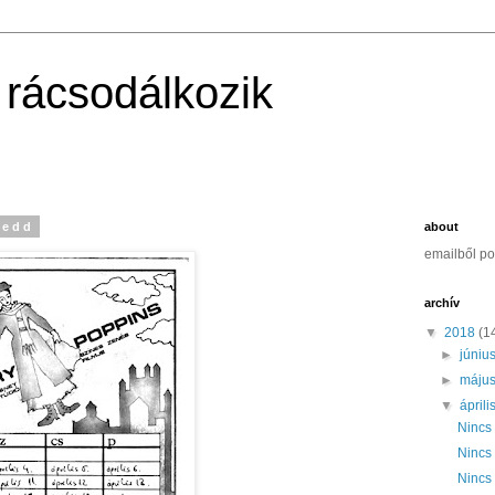
 rácsodálkozik
kedd
about
emailből po
archív
▼
2018
(1
►
júniu
►
máju
▼
áprili
Nincs
Nincs
Nincs