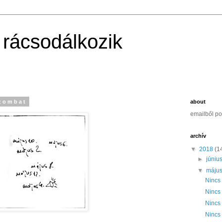
 rácsodálkozik
szombat
about
emailből po
archív
▼
2018
(1
►
júniu
▼
máju
Nincs
Nincs
Nincs
Nincs