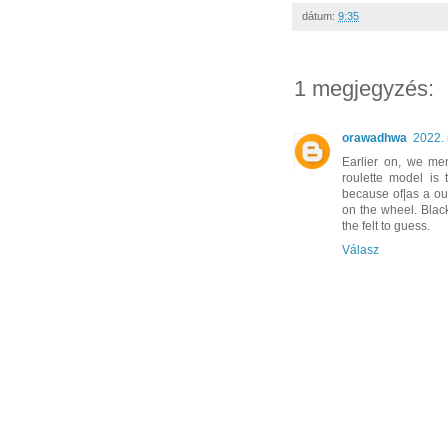
dátum:
9:35
1 megjegyzés:
orawadhwa
2022.
Earlier on, we men
roulette model is 
because of|as a ou
on the wheel. Blac
the felt to guess.
Válasz