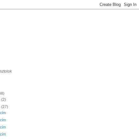
sztolok
48)
s
(2)
s
(27)
 cím
 cím
 cím
 cím