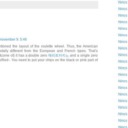
Nincs
Nincs
Nincs
Nincs
Nincs
Nincs
 november 9. 5:46
Nincs
tioned the layout of the roulette wheel. Thus, the American
Nincs
totally different from the European and French types. That’s
Nincs
tcome of} it has a double zero
메리트카지노
and a single zero
k/Red– You need to put your chips on the black or pink part of
Nincs
Nincs
Nincs
Nincs
Nincs
Nincs
Nincs
Nincs
Nincs
Nincs
Nincs