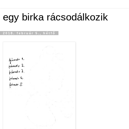
egy birka rácsodálkozik
2018. február 5., hétfő