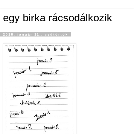
egy birka rácsodálkozik
2018. január 11., csütörtök